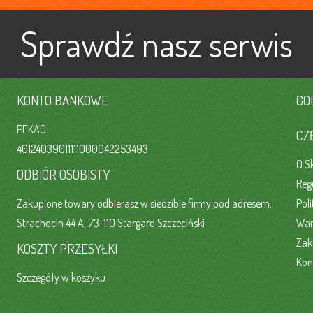
Sprawdź nasz serwis
KONTO BANKOWE
GO
PEKAO
CZ
40124039011111000042253493
O S
ODBIÓR OSOBISTY
Reg
Zakupione towary odbierasz w siedzibie firmy pod adresem:
Pol
Strachocin 44 A, 73-110 Stargard Szczeciński
War
Zak
KOSZTY PRZESYŁKI
Kon
Szczegóły w koszyku