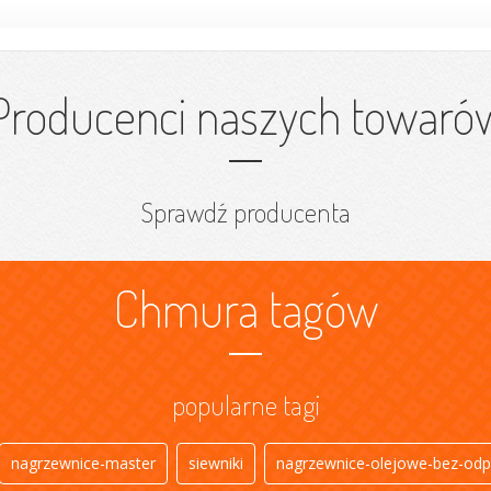
Producenci naszych towaró
Sprawdź producenta
Chmura tagów
popularne tagi
nagrzewnice-master
siewniki
nagrzewnice-olejowe-bez-odp