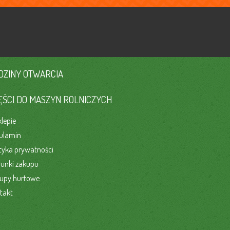
DZINY OTWARCIA
ĘŚCI DO MASZYN ROLNICZYCH
klepie
ulamin
ityka prywatności
unki zakupu
upy hurtowe
takt