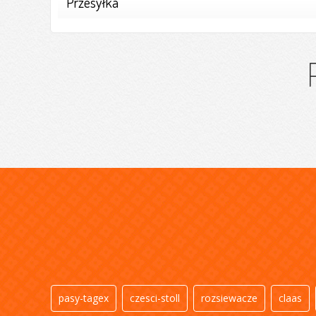
Przesyłka
pasy-tagex
czesci-stoll
rozsiewacze
claas