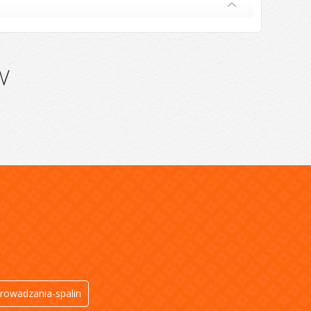
w
rowadzania-spalin