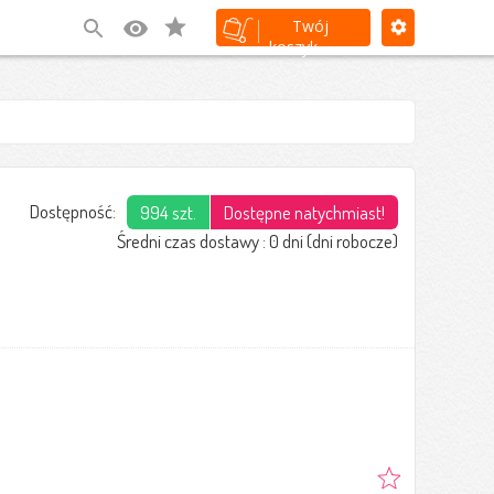
(0)
Twój
koszyk
Dostępność:
994 szt.
Dostępne natychmiast!
Średni czas dostawy : 0 dni (dni robocze)