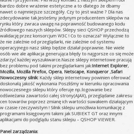
bardzo dobre wrażenie estetyczne a to dlatego że dbamy
nawet o najmniejsze szczegóły. Czy to jest ważne ? Dla nas
zdecydowanie tak.Jesteśmy jedynym producentem sklepów na
rynku który zwraca uwagę na poprawność budowanego kodu
źródłowego naszych sklepów. Sklepy sieci QSHOP przechodzą
walidację przez konsorcjum W3C ! Co to oznacza? Wyłącznie to
że nie zależnie od przeglądarki, nie zależnie od systemu
operacyjnego nasz sklep będzie działał poprawnie. Nie wiele
osób wie ale aplikacja generująca błędy to najgorsze co się może
zdarzyć każdej wyszukiwarce.Nasze sklepy internetowe pracują
bez problemu pod takimi przeglądarkami jak:
Internet Explorer
,
Mozilla
,
Mozilla Firefox
,
Opera
,
Netscape
,
Konqueror
,
Safari
Nowoczesny silnik:
Każdy sklep internetowy powinien oferować
doskonałą jakość wykonania Poszliśmy w kierunku opracowania
nowoczesnego sklepu który oferuje np.:logowanie bez
odświeżania zawartości całej strony(AJAX), przeglądanie zakresu
cen towarów poprzez zmianę ich wartości suwakiem działającym
w czasie rzeczywistym ! Silnik sklepu umożliwia komunikację z
programami księgowymi takimi jak SUBIEKT GT oraz innymi
aplikacjami do podglądu stanu sklepu – QSHOP VIEWER.
Panel zarządzania: