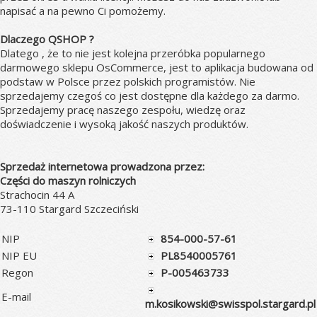
napisać a na pewno Ci pomożemy.
Dlaczego QSHOP ?
Dlatego , że to nie jest kolejna przeróbka popularnego
darmowego sklepu OsCommerce, jest to aplikacja budowana od
podstaw w Polsce przez polskich programistów. Nie
sprzedajemy czegoś co jest dostępne dla każdego za darmo.
Sprzedajemy pracę naszego zespołu, wiedzę oraz
doświadczenie i wysoką jakość naszych produktów.
Sprzedaż internetowa prowadzona przez:
Części do maszyn rolniczych
Strachocin 44 A
73-110 Stargard Szczeciński
NIP
854-000-57-61
NIP EU
PL8540005761
Regon
P-005463733
E-mail
m.kosikowski@swisspol.stargard.pl