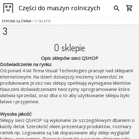
Części do maszyn rolniczych
shopping_cart
search
STRONA GŁÓWNA
/ O SKLEPIE
3
O sklepie
Opis sklepów sieci QSHOP
Doświadczenie na rynku:
Od ponad 4 lat firma Visual Technologies pracuje nad sklepami
internetowymi. Na dzień dzisiejszy możemy stwierdzić że
produkowane przez nas sklepy spełniają wymagania klientów.
Nauczeni doświadczeniami tworzymy oprogramowanie które
ułatwia sprzedaż, oraz dba o to aby użytkowanie sklepu było
łatwe i przyjemne.
Wysoka jakość:
Sklepy sieci QSHOP są wykonane ze szczegółowym dbaniem o
każdy detal. Szerokość okien prezentacji produktów, rozmiary
ramek np. Logowania są tak dopasowane aby sklep wyglądał
ładnie i przyjemnie. Pierwszy kontakt z naszym sklepem robi