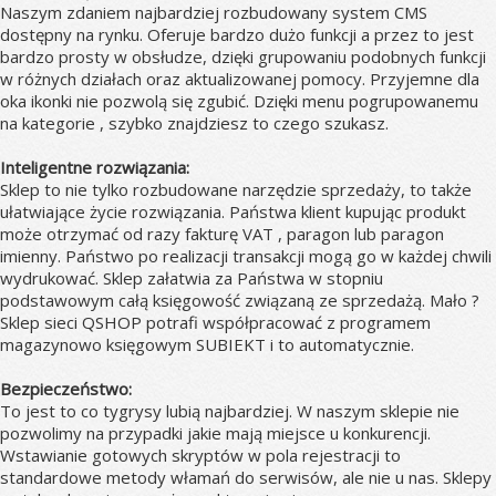
Naszym zdaniem najbardziej rozbudowany system CMS
dostępny na rynku. Oferuje bardzo dużo funkcji a przez to jest
bardzo prosty w obsłudze, dzięki grupowaniu podobnych funkcji
w różnych działach oraz aktualizowanej pomocy. Przyjemne dla
oka ikonki nie pozwolą się zgubić. Dzięki menu pogrupowanemu
na kategorie , szybko znajdziesz to czego szukasz.
Inteligentne rozwiązania:
Sklep to nie tylko rozbudowane narzędzie sprzedaży, to także
ułatwiające życie rozwiązania. Państwa klient kupując produkt
może otrzymać od razy fakturę VAT , paragon lub paragon
imienny. Państwo po realizacji transakcji mogą go w każdej chwili
wydrukować. Sklep załatwia za Państwa w stopniu
podstawowym całą księgowość związaną ze sprzedażą. Mało ?
Sklep sieci QSHOP potrafi współpracować z programem
magazynowo księgowym SUBIEKT i to automatycznie.
Bezpieczeństwo:
To jest to co tygrysy lubią najbardziej. W naszym sklepie nie
pozwolimy na przypadki jakie mają miejsce u konkurencji.
Wstawianie gotowych skryptów w pola rejestracji to
standardowe metody włamań do serwisów, ale nie u nas. Sklepy