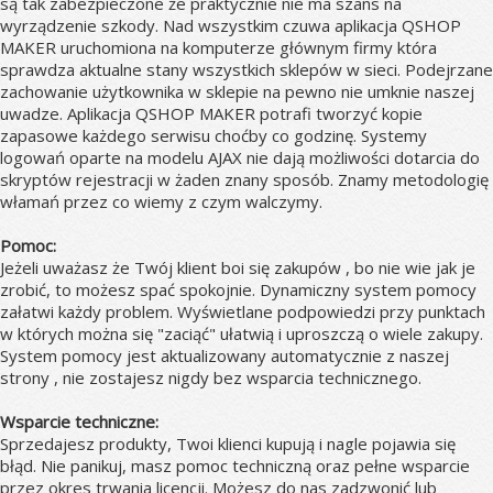
są tak zabezpieczone że praktycznie nie ma szans na
wyrządzenie szkody. Nad wszystkim czuwa aplikacja QSHOP
MAKER uruchomiona na komputerze głównym firmy która
sprawdza aktualne stany wszystkich sklepów w sieci. Podejrzane
zachowanie użytkownika w sklepie na pewno nie umknie naszej
uwadze. Aplikacja QSHOP MAKER potrafi tworzyć kopie
zapasowe każdego serwisu choćby co godzinę. Systemy
logowań oparte na modelu AJAX nie dają możliwości dotarcia do
skryptów rejestracji w żaden znany sposób. Znamy metodologię
włamań przez co wiemy z czym walczymy.
Pomoc:
Jeżeli uważasz że Twój klient boi się zakupów , bo nie wie jak je
zrobić, to możesz spać spokojnie. Dynamiczny system pomocy
załatwi każdy problem. Wyświetlane podpowiedzi przy punktach
w których można się "zaciąć" ułatwią i uproszczą o wiele zakupy.
System pomocy jest aktualizowany automatycznie z naszej
strony , nie zostajesz nigdy bez wsparcia technicznego.
Wsparcie techniczne:
Sprzedajesz produkty, Twoi klienci kupują i nagle pojawia się
błąd. Nie panikuj, masz pomoc techniczną oraz pełne wsparcie
przez okres trwania licencji. Możesz do nas zadzwonić lub