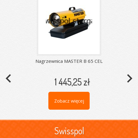
Nagrzewnica MASTER B 65 CEL
navigate_before
navigate_next
1 445,25 zł
Zobacz więcej
Swisspol