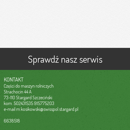
Sprawdź nasz serwis
KONTAKT
Części do maszyn rolniczych
Strachocin 44 A
73-110 Stargard Szczeciński
kom. 502431535 915775203
e-mail
m.kosikowski@swisspol.stargard.pl
6638518