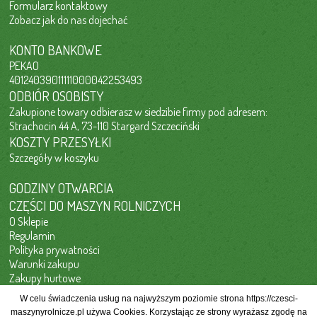
Formularz kontaktowy
Zobacz jak do nas dojechać
KONTO BANKOWE
PEKAO
40124039011111000042253493
ODBIÓR OSOBISTY
Zakupione towary odbierasz w siedzibie firmy pod adresem:
Strachocin 44 A, 73-110 Stargard Szczeciński
KOSZTY PRZESYŁKI
Szczegóły w koszyku
GODZINY OTWARCIA
CZĘŚCI DO MASZYN ROLNICZYCH
O Sklepie
Regulamin
Polityka prywatności
Warunki zakupu
Zakupy hurtowe
Kontakt
W celu świadczenia usług na najwyższym poziomie strona https://czesci-
maszynyrolnicze.pl używa Cookies. Korzystając ze strony wyrażasz zgodę na