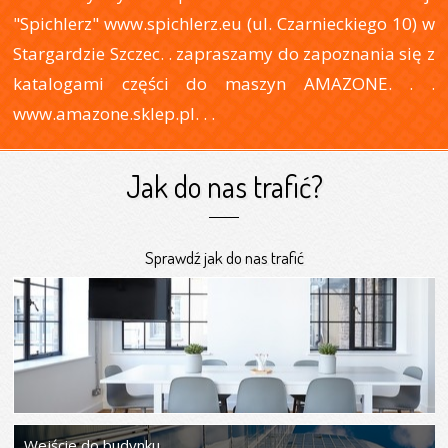
"Spichlerz" www.spichlerz.eu (ul. Czarnieckiego 10) w
Stargardzie Szczec. . zapraszamy do zapoznania się z
katalogami części do maszyn AMAZONE. . .
www.amazone.sklep.pl. . .
Jak do nas trafić?
Sprawdź jak do nas trafić
Wejście do budynku