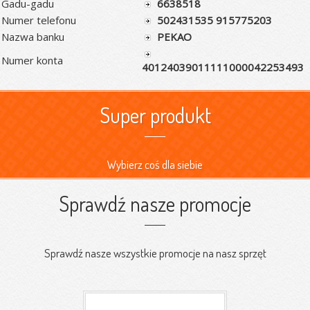
Gadu-gadu
6638518
Numer telefonu
502431535 915775203
Nazwa banku
PEKAO
Numer konta
40124039011111000042253493
Super produkt
Wybierz coś dla siebie
Sprawdź nasze promocje
Sprawdź nasze wszystkie promocje na nasz sprzęt